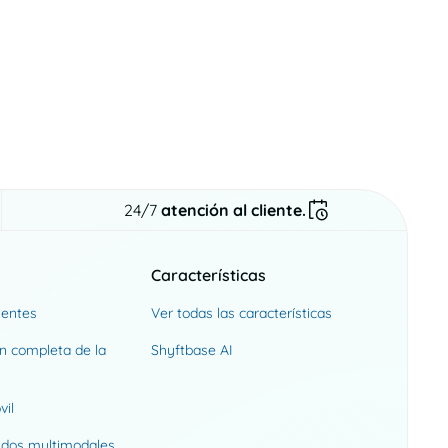
24/7
atención al cliente.
Características
ientes
Ver todas las características
n completa de la
Shyftbase AI
vil
idos multimodales