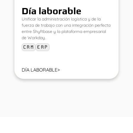
Día laborable
Unificar la administración logística y de la
fuerza de trabajo con una integración perfecta
entre Shyftbase y la plataforma empresarial
de Workday.
CRM
ERP
DÍA LABORABLE
>