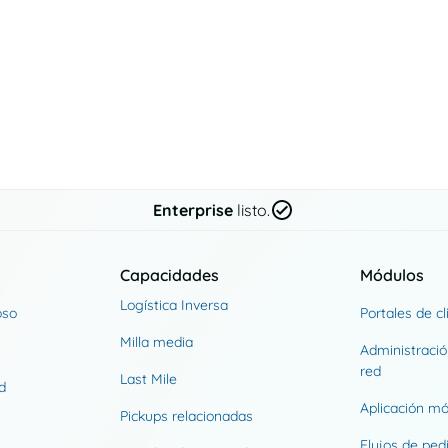
Enterprise
listo.
Capacidades
Módulos
Logística Inversa
oso
Portales de cl
Milla media
Administració
red
Last Mile
d
Aplicación mó
Pickups relacionadas
Flujos de ped