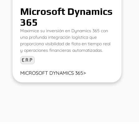
Microsoft Dynamics
365
Maximice su inversión en Dynamics 365 con
una profunda integración logística que
proporciona visibilidad de flota en tiempo real
y operaciones financieras automatizadas.
ERP
MICROSOFT DYNAMICS 365
>